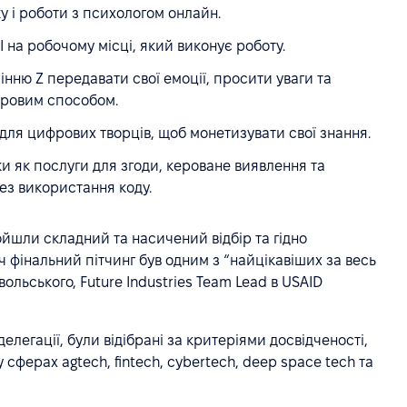
у і роботи з психологом онлайн.
на робочому місці, який виконує роботу.
нню Z передавати свої емоції, просити уваги та
фровим способом.
ля цифрових творців, щоб монетизувати свої знання.
 як послуги для згоди, кероване виявлення та
ез використання коду.
ройшли складний та насичений відбір та гідно
 фінальний пітчинг був одним з “найцікавіших за весь
ольського, Future Industries Team Lead в USAID
делегації, були відібрані за критеріями досвідченості,
сферах agtech, fintech, cybertech, deep space tech та