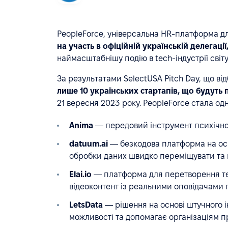
PeopleForce, універсальна HR-платформа дл
на участь в офіційній українській делегаці
наймасштабнішу подію в tech-індустрії світу
За результатами SelectUSA Pitch Day, що ві
лише 10 українських стартапів, що будут
21 вересня 2023 року. PeopleForce стала одн
Anima
— передовий інструмент психічног
datuum.ai
— безкодова платформа на осно
обробки даних швидко переміщувати та п
Elai.io
— платформа для перетворення тек
відеоконтент із реальними оповідачами п
LetsData
— рішення на основі штучного і
можливості та допомагає організаціям 