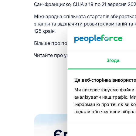
Сан-Франциско, США з 19 по 21 вересня 202
Міжнародна спільнота стартапів збирається
знання та відзначити розвиток компаній та к
125 країн.
Більше про подію дізнавайтеся
на офіційно
Читайте про українську делегацію 2022 рок
Згода
Ця веб-сторінка використо
Ми використовуємо файли co
аналізувати наш трафік. М
інформацію про те, як ви к
надали або яку вони зібрал
Єдиний досту