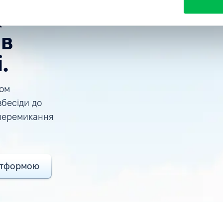
R-
 в
.
лом
вбесіди до
 перемикання
атформою