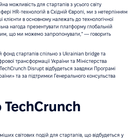
йна можливість для стартапів з усього світу
фері HR-технологій в Східній Європі, ми з нетерпінням
і клієнти в основному належать до технологічної
еальна нагода презентувати платформу глобальній
 тим, що ми можемо запропонувати," — говорить
 фонд стартапів спільно з Ukrainian bridge та
фрової трансформації України та Міністерства
 TechCrunch Disrupt відбудеться завдяки Програмі
аїни» та за підтримки Генерального консульства
 TechCrunch
міших світових подій для стартапів, що відбудеться у