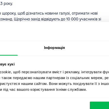
3 року.
 щороку, щоб дізнатись новини галузі, отримати нові
оманд. Щорічно захід відвідують до 10 000 учасників зі
му сайті.
у на
сайті Міністерства економіки України
.
Інформація
вує кукі
okie, щоб персоналізувати вміст і рекламу, інтегрувати фу
и також передаємо нашим партнерам із соціальних мереж, ре
ористуєтеся нашим сайтом. Вони можуть поєднувати її з іншо
и під час вашого користування їхніми службами.
п. Усі