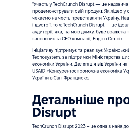
"Участь у TechCrunch Disrupt — це надзвича
продемонструвати свій продукт. Як лідер у с
чекаємо на честь представляти Україну. Наш
індустрії, то ж TechCrunch Disrupt — це ід
аудиторії, яка, на мою думку, буде вражена
засновник та CEO компанії, Ендрю Сетінік.
Ініціативу підтримує та реалізує Український
Techosystem, за підтримки Міністерства ци
економіки України. Делегація від України на
USAID «Конкурентоспроможна економіка Укр
України в Сан-Франциско.
Детальніше про
Disrupt
TechCrunch Disrupt 2023 – це одна з найвідо