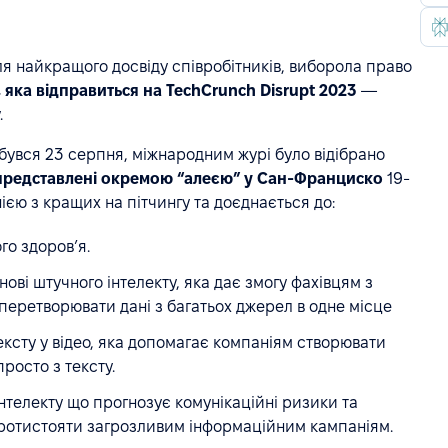
я найкращого досвіду співробітників, виборола право
ї, яка відправиться на TechCrunch Disrupt 2023
—
.
дбувся 23 серпня, міжнародним журі було відібрано
ь представлені окремою “алеєю” у Сан-Франциско
19-
ією з кращих на пітчингу та доєднається до:
о здоров’я.
ві штучного інтелекту, яка дає змогу фахівцям з
еретворювати дані з багатьох джерел в одне місце
сту у відео, яка допомагає компаніям створювати
росто з тексту.
нтелекту що прогнозує комунікаційні ризики та
протистояти загрозливим інформаційним кампаніям.