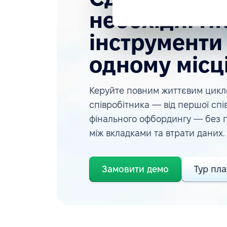
необхідні H
інструменти
одному місці
Керуйте повним життєвим цик
співробітника — від першої спі
фінального офбордингу — без
між вкладками та втрати даних.
Замовити демо
Тур пл