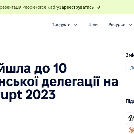
презентація PeopleForce Kadry
Зареєструватись
Продукти
Ціни
Ресурси
Змі
йшла до 10
Д
нської делегації на
rupt 2023
Під