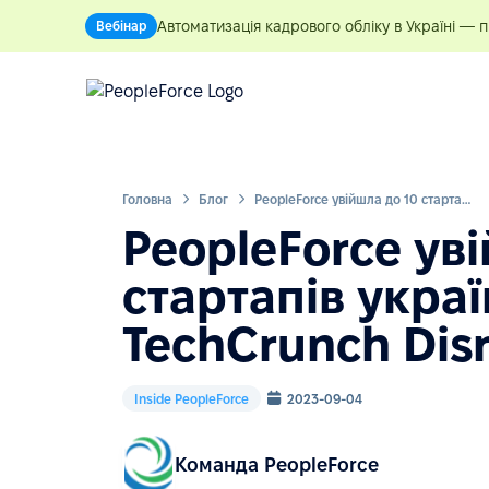
Автоматизація кадрового обліку в Україні — 
Вебінар
Головна
Блог
PeopleForce увійшла до 10 стартапів української делегації на TechCrunch Disrupt 2023
PeopleForce уві
стартапів украї
TechCrunch Dis
Inside PeopleForce
2023-09-04
Команда PeopleForce