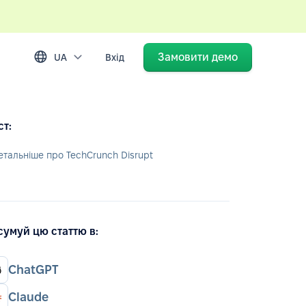
Замовити демо
UA
Вхід
ст:
етальніше про TechCrunch Disrupt
сумуй цю статтю в:
ChatGPT
Claude