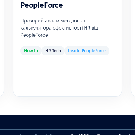
PeopleForce
Прозорий аналіз методології
калькулятора ефективності HR від
PeopleForce
How to
HR Tech
Inside PeopleForce