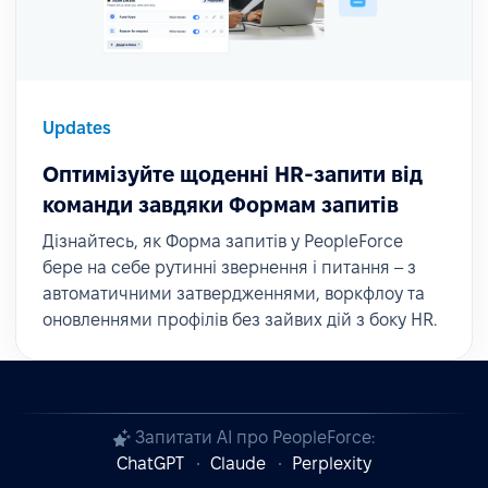
Updates
Оптимізуйте щоденні HR-запити від
команди завдяки Формам запитів
Дізнайтесь, як Форма запитів у PeopleForce
бере на себе рутинні звернення і питання – з
автоматичними затвердженнями, воркфлоу та
оновленнями профілів без зайвих дій з боку HR.
Запитати AI про PeopleForce:
ChatGPT
Claude
Perplexity