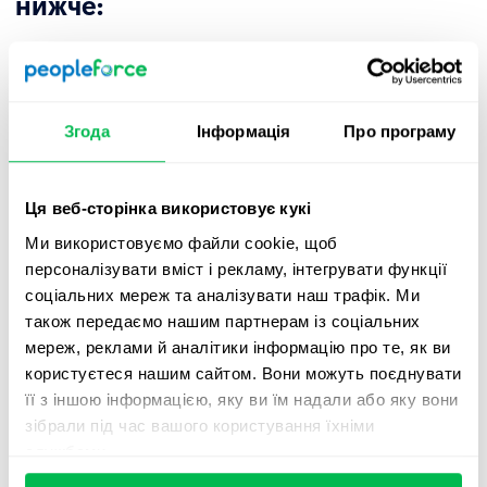
нижче:
https://developer.peopleforce.io
Ми раді почути ваші відгуки про наші нові функції, тож
зв’яжіться з нами, якщо маєте фідбек. Найближчим
Згода
Інформація
Про програму
часом ми також випустимо більше оновлень, нотаток
щодо розробки та вмісту.
Ця веб-сторінка використовує кукі
Ми використовуємо файли cookie, щоб
персоналізувати вміст і рекламу, інтегрувати функції
Замовляйте демо
соціальних мереж та аналізувати наш трафік. Ми
також передаємо нашим партнерам із соціальних
безкоштовно
мереж, реклами й аналітики інформацію про те, як ви
користуєтеся нашим сайтом. Вони можуть поєднувати
Подивіться, як PeopleForce зможе допомогти
її з іншою інформацією, яку ви їм надали або яку вони
вашій компанії.
зібрали під час вашого користування їхніми
службами.
Замовити демо