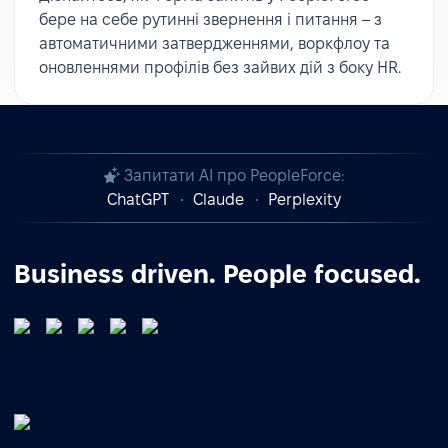
бере на себе рутинні звернення і питання – з
автоматичними затвердженнями, воркфлоу та
оновленнями профілів без зайвих дій з боку HR.
Запитати AI про PeopleForce:
ChatGPT
Claude
Perplexity
Business driven. People focused.