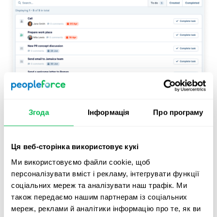
Згода
Інформація
Про програму
Покроковий імпорт
Логіка розділу Імпорт була змінена: тепер він більше
Ця веб-сторінка використовує кукі
нагадує проходження покрокової інструкції, що
спрощує роботу.
Ми використовуємо файли cookie, щоб
персоналізувати вміст і рекламу, інтегрувати функції
Для імпорту було додано функцію
зіставлення полів
.
соціальних мереж та аналізувати наш трафік. Ми
Коли користувач імпортує таблицю, вона
також передаємо нашим партнерам із соціальних
зіставляється з існуючими полями системи. Так
мереж, реклами й аналітики інформацію про те, як ви
користувачеві буде легше вирішити, який стовпець із