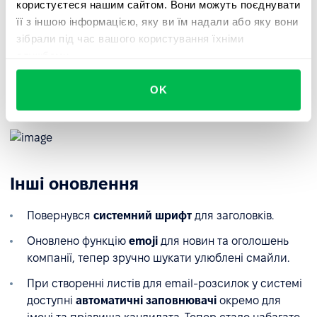
користуєтеся нашим сайтом. Вони можуть поєднувати
файлу, що завантажується, відповідає певному полю в
її з іншою інформацією, яку ви їм надали або яку вони
PeopleForce. Якщо деякі поля використовують прості
зібрали під час вашого користування їхніми
назви типу Ім'я, вони будуть зіставлятися автоматично.
службами.
Було покращено автоматичну валідацію даних
OK
усередині полів таблиці, що дозволить скоротити
кількість помилок при імпорті інформації.
Інші оновлення
Повернувся
системний шрифт
для заголовків.
Оновлено функцію
emoji
для новин та оголошень
компанії, тепер зручно шукати улюблені смайли.
При створенні листів для email-розсилок у системі
доступні
автоматичні заповнювачі
окремо для