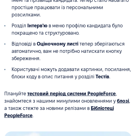
імені та прізвища кандидата. Тепер стало набагато
простіше працювати із персональними
розсилками.
Розділ
Інтерв'ю
в меню профілю кандидата було
покращено та структуровано.
Відповіді в
Оціночному листі
тепер зберігаються
автоматично, вам не потрібно натискати кнопку
збереження.
Користувачі можуть додавати картинки, посилання,
блоки коду в опис питання у розділі
Тестів
.
Плануйте
тестовий період системи PeopleForce
,
знайомтеся з нашими минулими оновленнями у
блозі
,
а також стежте за новими релізами в
Бібліотеці
PeopleForce
.