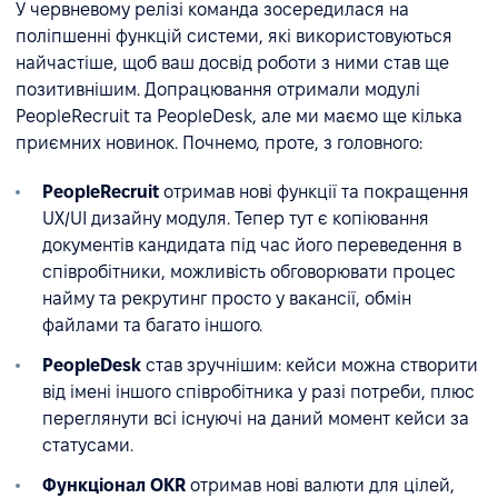
У червневому релізі команда зосередилася на
поліпшенні функцій системи, які використовуються
найчастіше, щоб ваш досвід роботи з ними став ще
позитивнішим. Допрацювання отримали модулі
PeopleRecruit та PeopleDesk, але ми маємо ще кілька
приємних новинок. Почнемо, проте, з головного:
PeopleRecruit
отримав нові функції та покращення
UX/UI дизайну модуля. Тепер тут є копіювання
документів кандидата під час його переведення в
співробітники, можливість обговорювати процес
найму та рекрутинг просто у вакансії, обмін
файлами та багато іншого.
PeopleDesk
став зручнішим: кейси можна створити
від імені іншого співробітника у разі потреби, плюс
переглянути всі існуючі на даний момент кейси за
статусами.
Функціонал OKR
отримав нові валюти для цілей,