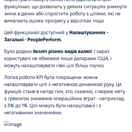
функціонал, що дозволить у деяких ситуаціях уникнути
зміни в даних або спростити роботу з цілями, які не
вимагають оцінки прогресу у відсотках тощо.
Цей функціонал доступний у
Налаштуваннях -
Загальні - PeoplePerform.
Було додано
безліч різних видів валют
. І зараз
користувачі не обмежені лише доларами США, і
можуть налаштовувати свої цілі більш гнучко.
Логіка роботи KPI була покращена: можна
налаштовувати цілі з негативною динамікою руху. Ця
функція стане в нагоді тим, хто, скажімо, створює мету
з трекінгом зниження операційних втрат - наприклад,
з 5% до 1%. Цілі можуть бути налаштовані і з
негативними значеннями.