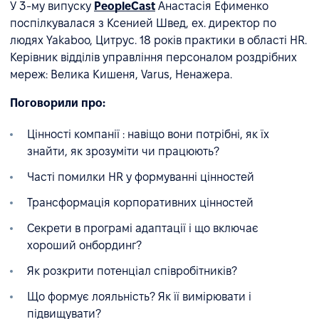
У 3-му випуску
PeopleCast
Анастасія Ефименко
поспілкувалася з Ксенией Швед, ex. директор по
людях Yakaboo, Цитрус. 18 років практики в області HR.
Керівник відділів управління персоналом роздрібних
мереж: Велика Кишеня, Varus, Ненажера.
Поговорили про:
Цінності компанії : навіщо вони потрібні, як їх
знайти, як зрозуміти чи працюють?
Часті помилки HR у формуванні цінностей
Трансформація корпоративних цінностей
Секрети в програмі адаптації і що включає
хороший онбординг?
Як розкрити потенціал співробітників?
Що формує лояльність? Як її вимірювати і
підвищувати?