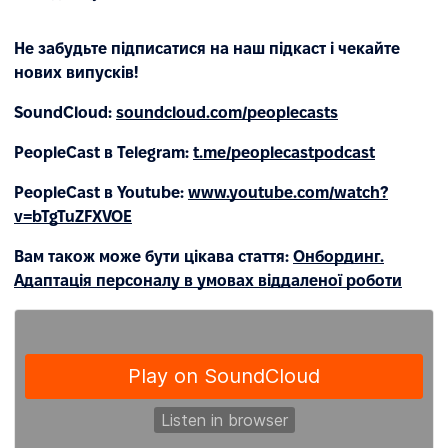
Не забудьте підписатися на наш підкаст і чекайте
нових випусків!
SoundCloud:
soundcloud.com/peoplecasts
PeopleCast в Telegram:
t.me/peoplecastpodcast
PeopleCast в Youtube:
www.youtube.com/watch?
v=bTgTuZFXVOE
Вам також може бути цікава стаття:
Онбординг.
Адаптація персоналу в умовах віддаленої роботи