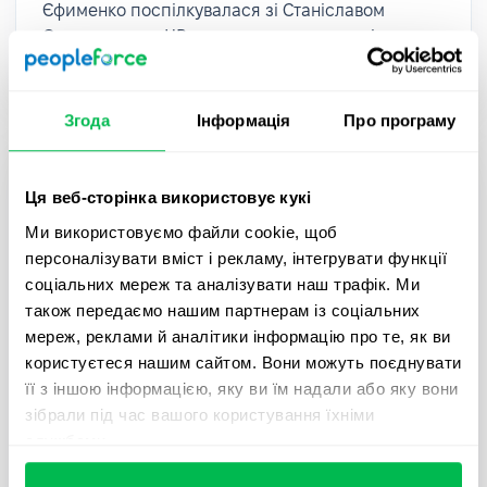
Єфименко поспілкувалася зі Станіславом
Омельченком, HR-консультант з управління
талантами та корпоративною культурою.
Згода
Інформація
Про програму
Ця веб-сторінка використовує кукі
Ми використовуємо файли cookie, щоб
персоналізувати вміст і рекламу, інтегрувати функції
соціальних мереж та аналізувати наш трафік. Ми
також передаємо нашим партнерам із соціальних
мереж, реклами й аналітики інформацію про те, як ви
користуєтеся нашим сайтом. Вони можуть поєднувати
її з іншою інформацією, яку ви їм надали або яку вони
PeopleCast
Тривалість 24 хвилини
зібрали під час вашого користування їхніми
службами.
PeopleCast #18. Трансформація
корпоративної культури | Ольга