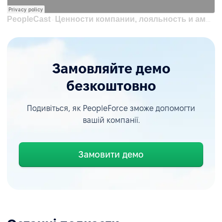
PeopleCast
Ценности компании, лояльность и амбассадоры|Ксения Швед, ex.Директор для людей Yakaboo, Цитрус
·
Замовляйте демо
безкоштовно
Подивіться, як PeopleForce зможе допомогти
вашій компанії.
Замовити демо