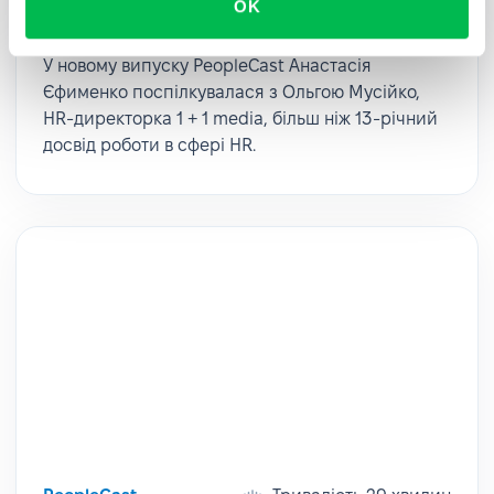
OK
Мусійко
У новому випуску PeopleCast Анастасія
Єфименко поспілкувалася з Ольгою Мусійко,
HR-директорка 1 + 1 media, більш ніж 13-річний
досвід роботи в сфері HR.