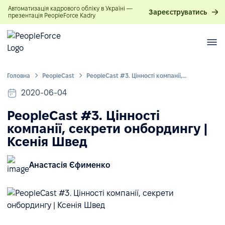
Автоматизація кадрового обліку в Україні —
Зареєструватись
презентація PeopleForce Kadry
Головна
PeopleСast
PeopleCast #3. Цінності компанії, секрети онбордингу | Ксенія Швед
2020-06-04
PeopleCast #3. Цінності
компанії, секрети онбордингу |
Ксенія Швед
Анастасія Єфименко