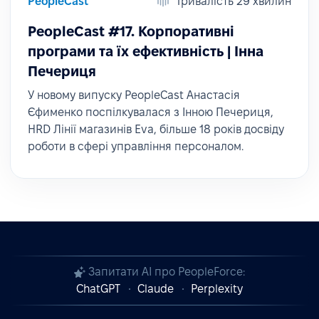
PeopleCast
Тривалість 29 хвилин
PeopleCast #17. Корпоративні
програми та їх ефективність | Інна
Печериця
У новому випуску PeopleCast Анастасія
Єфименко поспілкувалася з Інною Печериця,
HRD Лінії магазинів Eva, більше 18 років досвіду
роботи в сфері управління персоналом.
Запитати AI про PeopleForce:
ChatGPT
Claude
Perplexity