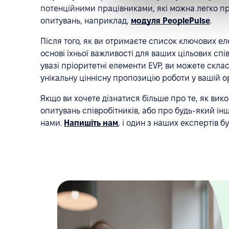
потенційними працівниками, які можна легко п
опитувань, наприклад,
модуля PeoplePulse
.
Після того, як ви отримаєте список ключових ел
основі їхньої важливості для ваших цільових спів
увазі пріоритетні елементи EVP, ви можете скла
унікальну ціннісну пропозицію роботи у вашій ор
Якщо ви хочете дізнатися більше про те, як вико
опитувань співробітників, або про будь-який ін
нами.
Напишіть нам
, і один з наших експертів 