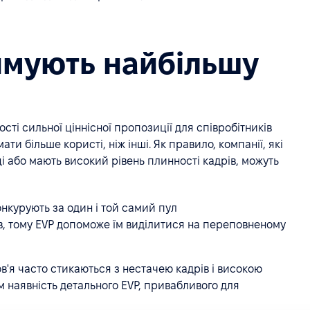
римують найбільшу
сті сильної ціннісної пропозиції для співробітників
ати більше користі, ніж інші. Як правило, компанії, які
і або мають високий рівень плинності кадрів, можуть
онкурують за один і той самий пул
ів, тому EVP допоможе їм виділитися на переповненому
в'я часто стикаються з нестачею кадрів і високою
м наявність детального EVP, привабливого для