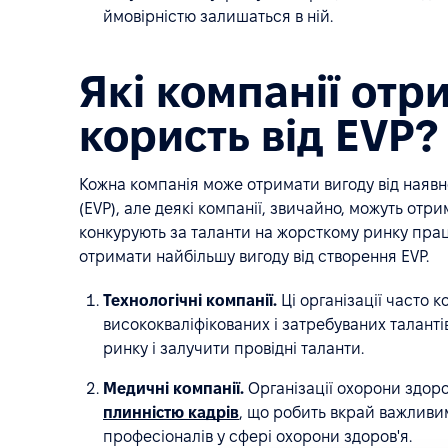
ймовірністю залишаться в ній.
Які компанії от
користь від EVP?
Кожна компанія може отримати вигоду від наявно
(EVP), але деякі компанії, звичайно, можуть отрим
конкурують за таланти на жорсткому ринку прац
отримати найбільшу вигоду від створення EVP.
Технологічні компанії.
Ці організації часто к
висококваліфікованих і затребуваних талант
ринку і залучити провідні таланти.
Медичні компанії.
Організації охорони здоро
плинністю кадрів
, що робить вкрай важливи
професіоналів у сфері охорони здоров'я.