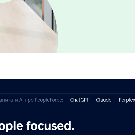
апитати AI про PeopleForce:
ChatGPT
Claude
Perplex
ople focused.