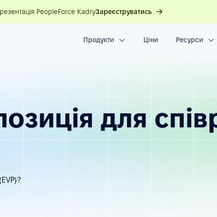
презентація PeopleForce Kadry
Зареєструватись
Продукти
Ціни
Ресурси
позиція для спів
(EVP)?