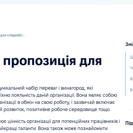
Ціннісна пропозиція для співробітника (EVP)
Змі
 пропозиція для
Ч
 унікальний набір переваг і винагород, які
Я
хню лояльність даній організації. Вона являє собою
анізації в обмін на свою роботу, і зазвичай включає
ий розвиток, позитивне робоче середовище тощо.
 цінність організації для потенційних працівників і
Під
найкращі таланти. Вона також може познайомити