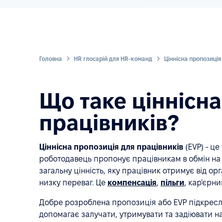
Головна
HR глосарій для HR-команд
Що таке ціннісна
працівників?
Ціннісна пропозиція для працівників
(EVP) - це
роботодавець пропонує працівникам в обмін на ї
загальну цінність, яку працівник отримує від орг
низку переваг. Це
компенсація
,
пільги
, кар'єрн
Добре розроблена пропозиція або EVP підкреслює
допомагає залучати, утримувати та задіювати 