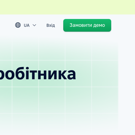
Замовити демо
UA
Вхід
робітника