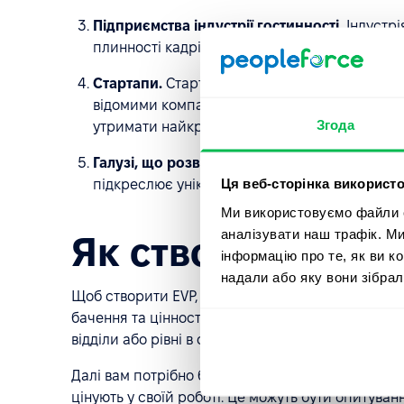
Підприємства індустрії гостинності.
Індустрі
плинності кадрів. EVP допоможе утримати ваш
Стартапи.
Стартапи часто мають обмежені ре
відомими компаніями за таланти. Таким чин
Згода
утримати найкращих фахівців.
Галузі, що розвиваються.
Компанії в галузях
Ця веб-сторінка використо
підкреслює унікальні можливості та переваги 
Ми використовуємо файли co
аналізувати наш трафік. М
Як створити EVP
інформацію про те, як ви к
надали або яку вони зібрал
Щоб створити EVP, вам спочатку потрібно визнач
бачення та цінності. Вам також потрібно визначи
відділи або рівні в організації.
Далі вам потрібно буде провести дослідження, щ
цінують у своїй роботі. Це можуть бути опитуван