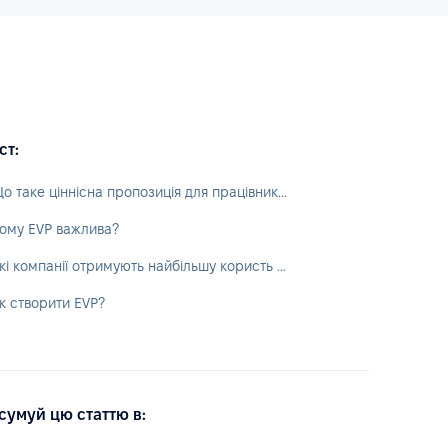
ст:
Що таке ціннісна пропозиція для працівників?
ому EVP важлива?
Які компанії отримують найбільшу користь від EVP?
к створити EVP?
сумуй цю статтю в: