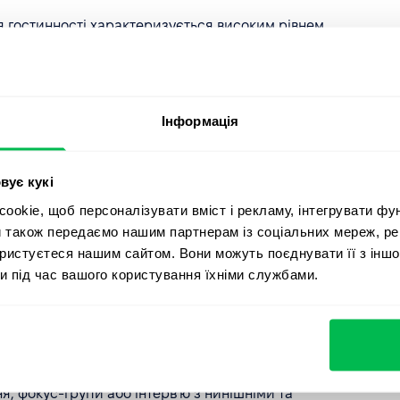
я гостинності характеризується високим рівнем
их співробітників більш залученими, ніж конкуренти.
сурси і повинні конкурувати з великими, більш
ом, EVP може допомогти стартапам залучити й
Інформація
, що розвиваються, отримують користь від EVP, який
вує кукі
роботи в новій, динамічній галузі.
okie, щоб персоналізувати вміст і рекламу, інтегрувати фу
и також передаємо нашим партнерам із соціальних мереж, ре
?
ористуєтеся нашим сайтом. Вони можуть поєднувати її з іншо
и під час вашого користування їхніми службами.
ити культуру вашої компанії, включаючи місію,
ти цільову аудиторію, наприклад, різні посадові ролі,
об зрозуміти, що ваші цільові працівники найбільше
ня, фокус-групи або інтерв'ю з нинішніми та