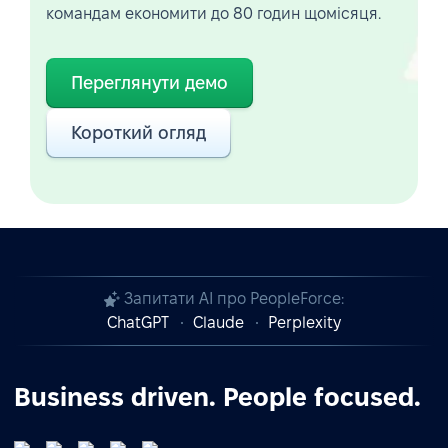
командам економити до 80 годин щомісяця.
Переглянути демо
Короткий огляд
Запитати AI про PeopleForce:
ChatGPT
Claude
Perplexity
Business driven. People focused.