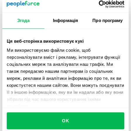
забезпечення високого рівня захисту, таких як
встановлення процедур для реагування на
інциденти безпеки;
Згода
Інформація
Про програму
Забезпечення адекватного рівня захисту даних під
час передачі даних за межі ЄС;
Ця веб-сторінка використовує кукі
Призначення Офіцерів з захисту даних, якщо
Ми використовуємо файли cookie, щоб
здійснюється регулярний або систематичний
персоналізувати вміст і рекламу, інтегрувати функції
моніторинг фізичних осіб, або якщо обробляються
соціальних мереж та аналізувати наш трафік. Ми
категорії чутливих даних чи дані у великих обсягах.
також передаємо нашим партнерам із соціальних
Постійний моніторинг, оцінка та оновлення практик
мереж, реклами й аналітики інформацію про те, як ви
захисту даних для підтримання відповідності
користуєтеся нашим сайтом. Вони можуть поєднувати
вимогам GDPR.
її з іншою інформацією, яку ви їм надали або яку вони
зібрали під час вашого користування їхніми
службами.
Щоб впоратися з цими викликами, компаніям
рекомендують:
OK
Застосувати комплексний підхід і реорганізувати