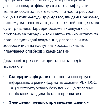
Програмне забезпечення для обробки резюме
дозволяє швидко фільтрувати та класифікувати
великий обсяг заявок, економлячи час та ресурси.
Якщо ви коли-небудь вручну вводили дані з резюме у
систему, ви точно знаєте, наскільки цей процес може
бути тривалим. Парсери резюме вирішують цю
проблему за секунди – вони автоматично читають та
організовують дані документів, дозволяючи вам
зосередитися на наступних кроках, таких як
планування співбесід з кандидатами.
Додаткові переваги використання парсерів
включають:
Стандартизація даних
– парсери конвертують
інформацію з різних форматів резюме (PDF, DOC,
TXT) у єструктуровану базу даних, що полегшує
порівняння кандидатів та створення звітів.
Зменшення помилок при введенні даних
–