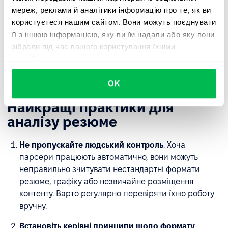
розширення Prospector
забезпечує автоматичне
мереж, реклами й аналітики інформацію про те, як ви
заповнення інформації про кандидатів, знайденої на
користуєтеся нашим сайтом. Вони можуть поєднувати
платформах таких як LinkedIn, Djinni, Dou та GitHub.
її з іншою інформацією, яку ви їм надали або яку вони
Детальну інформацію можна знайти у
цієї статті
. Ми
зібрали під час вашого користування їхніми
постійно вдосконалюємо наш парсинг-двигун, щоб
службами.
підтримувати більше форматів і забезпечувати ще
більшу точність.
OK
Найкращі практики для
аналізу резюме
Не пропускайте людський контроль
. Хоча
парсери працюють автоматично, вони можуть
неправильно зчитувати нестандартні формати
резюме, графіку або незвичайне розміщення
контенту. Варто регулярно перевіряти їхню роботу
вручну.
Встановіть керівні принципи щодо формату