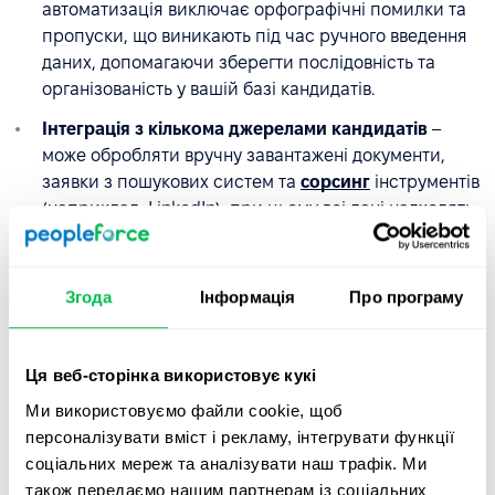
автоматизація виключає орфографічні помилки та
пропуски, що виникають під час ручного введення
даних, допомагаючи зберегти послідовність та
організованість у вашій базі кандидатів.
Інтеграція з кількома джерелами кандидатів
–
може обробляти вручну завантажені документи,
заявки з пошукових систем та
сорсинг
інструментів
(наприклад, LinkedIn), при цьому всі дані надходять
в одну базу для спрощення
управління набором
персоналу
.
Згода
Інформація
Про програму
Покращене відбор кандидатів
– структуровані дані
дозволяють легко фільтрувати кандидатів за
конкретними критеріями, призначати їх на певні
Ця веб-сторінка використовує кукі
посади або ділитися профілями з командою без
відкриття десятків PDF-файлів.
Ми використовуємо файли cookie, щоб
персоналізувати вміст і рекламу, інтегрувати функції
соціальних мереж та аналізувати наш трафік. Ми
Облаштований штучним інтелектом
PeopleForce
також передаємо нашим партнерам із соціальних