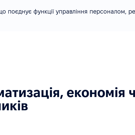
що поєднує функції управління персоналом, ре
матизація, економія 
ників