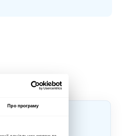
Про програму
нкції соціальних мереж та