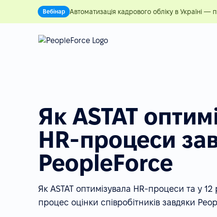
Автоматизація кадрового обліку в Україні — 
Вебінар
Як ASTAT оптим
HR-процеси за
PeopleForce
Як ASTAT оптимізувала HR-процеси та у 12 
процес оцінки співробітників завдяки Peop