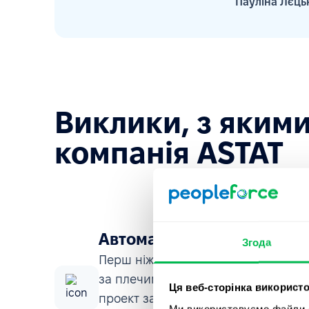
Пауліна Лєць
Виклики, з яким
компанія ASTAT
Автоматизувати HR
Згода
Перш ніж ASTAT вирішив впровадити
за плечима піврічний досвід впро
Ця веб-сторінка використо
проект закінчився невдачею через 
Ми використовуємо файли co