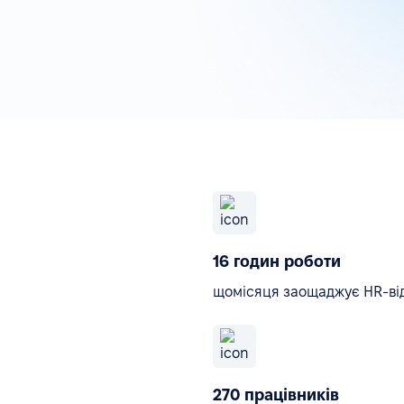
16 годин роботи
щомісяця заощаджує HR-ві
270 працівників