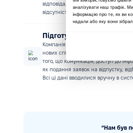
відповідали потребам ASTAT у сфері
аналізувати наш трафік. М
відсутність належного рівня підтри
інформацію про те, як ви к
надали або яку вони зібрал
Підготувати організацію
Компанія динамічно розвивається 
нових співробітників. Відсутність 
того, що комунікація, доступ до інф
як подання заявок на відпустку, ві
Всі ці дані вводилися вручну в сис
“Нам був п