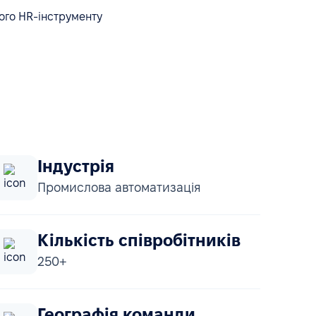
ого HR-інструменту
Індустрія
Промислова автоматизація
Кількість співробітників
250+
Географія команди