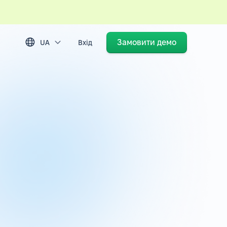
Замовити демо
UA
Вхід