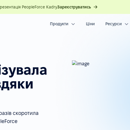
презентація PeopleForce Kadry
Зареєструватись
Продукти
Ціни
Ресурси
ізувала
вдяки
разів скоротила
leForce