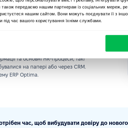
 оцінки ефективності роботи, та
и також передаємо нашим партнерам із соціальних мереж, ре
мки.
ористуєтеся нашим сайтом. Вони можуть поєднувати її з іншо
и під час вашого користування їхніми службами.
 до подальшого розвитку
– щороку до неї приєднується 20–25
цифрових інструментів призводила до
ормації та основні HR-процеси, такі
дбувалися на папері або через CRM.
тему ERP Optima.
отрібен час, щоб вибудувати довіру до новог