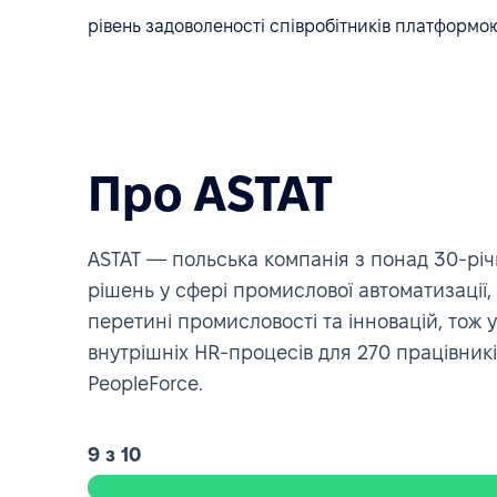
рівень задоволеності співробітників платформо
Про ASTAT
ASTAT — польська компанія з понад 30-річ
рішень у сфері промислової автоматизації
перетині промисловості та інновацій, тож 
внутрішніх HR-процесів для 270 працівник
PeopleForce.
9 з 10