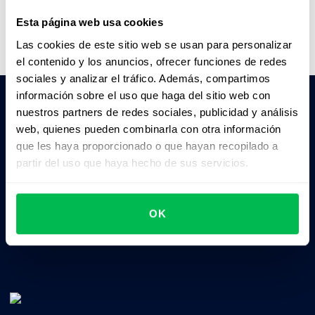
Ver video
Esta página web usa cookies
Las cookies de este sitio web se usan para personalizar
el contenido y los anuncios, ofrecer funciones de redes
sociales y analizar el tráfico. Además, compartimos
información sobre el uso que haga del sitio web con
nuestros partners de redes sociales, publicidad y análisis
Pedile a la IA un resumen de PeopleForce:
web, quienes pueden combinarla con otra información
ChatGPT
Claude
Perplexity
que les haya proporcionado o que hayan recopilado a
partir del uso que haya hecho de sus servicios.
Business driven. People focused.
OK