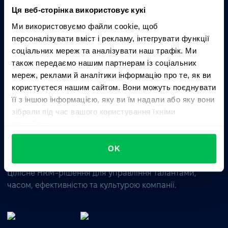
Ця веб-сторінка використовує кукі
Ми використовуємо файли cookie, щоб
Запитати AI про PeopleForce:
персоналізувати вміст і рекламу, інтегрувати функції
ChatGPT
Claude
Perplexity
соціальних мереж та аналізувати наш трафік. Ми
також передаємо нашим партнерам із соціальних
мереж, реклами й аналітики інформацію про те, як ви
Business driven. People focused.
користуєтеся нашим сайтом. Вони можуть поєднувати
її з іншою інформацією, яку ви їм надали або яку вони
зібрали під час вашого користування їхніми
службами.
OK
Цілісне HRM-рішення для управління талантами,
часом, ефективністю та культурою компанії.