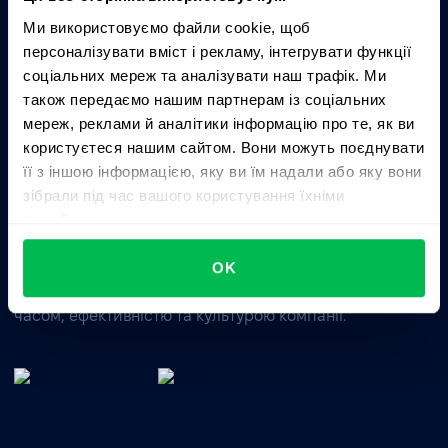
Запитати AI про PeopleForce:
Ми використовуємо файли cookie, щоб
ChatGPT
Claude
Perplexity
персоналізувати вміст і рекламу, інтегрувати функції
соціальних мереж та аналізувати наш трафік. Ми
також передаємо нашим партнерам із соціальних
Business driven. People focused.
мереж, реклами й аналітики інформацію про те, як ви
користуєтеся нашим сайтом. Вони можуть поєднувати
її з іншою інформацією, яку ви їм надали або яку вони
зібрали під час вашого користування їхніми
службами.
OK
Цілісне HRM-рішення для управління талантами,
часом, ефективністю та культурою компанії.