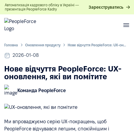
Автоматизація кадрового обліку в Україні —
Зареєструватись
презентація PeopleForce Kadry
Головна
Оновлення продукту
Нове відчуття PeopleForce: UX-оновлення, які ви помітите
2026-01-08
Нове відчуття PeopleForce: UX-
оновлення, які ви помітите
Команда PeopleForce
Ми впроваджуємо серію UX-покращень, щоб
PeopleForce відчувався легшим, спокійнішим і