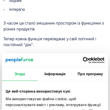
Фідбек
Інтерв’ю
З часом це стало змішаним простором із функціями з
різних продуктів.
Тепер кожна функція переїжджає у свій логічний і
постійний “дім”.
Де тепер що знаходиться
1:1, KPI, Цілі, Огляди, Фідбек
Згода
Інформація
Про програму
→ “Ефективність” з чітким перемикачем Компанія /
Команда / Мої (залежно від доступів)
Ця веб-сторінка використовує кукі
Інтерв’ю
→ Рекрутинг → Під “Кандидати”
Ми використовуємо файли cookie, щоб
персоналізувати вміст і рекламу, інтегрувати функції