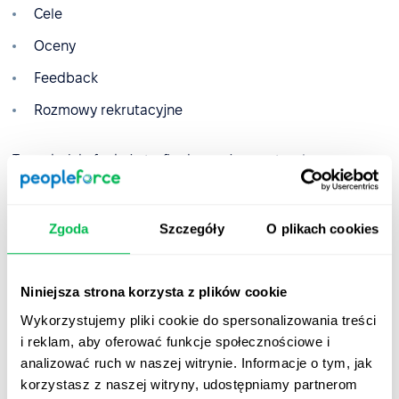
Cele
Oceny
Feedback
Rozmowy rekrutacyjne
Teraz każda funkcja trafia do swojego naturalnego
miejsca.
Zgoda
Szczegóły
O plikach cookies
Gdzie teraz są funkcje
1:1, KPI, Cele, Oceny, Feedback
Niniejsza strona korzysta z plików cookie
→ Efektywność (widoki Organizacja / Zespół / Moje)
Wykorzystujemy pliki cookie do spersonalizowania treści
Rozmowy rekrutacyjne
i reklam, aby oferować funkcje społecznościowe i
→ Rekrutacja → Kandydaci
analizować ruch w naszej witrynie. Informacje o tym, jak
korzystasz z naszej witryny, udostępniamy partnerom