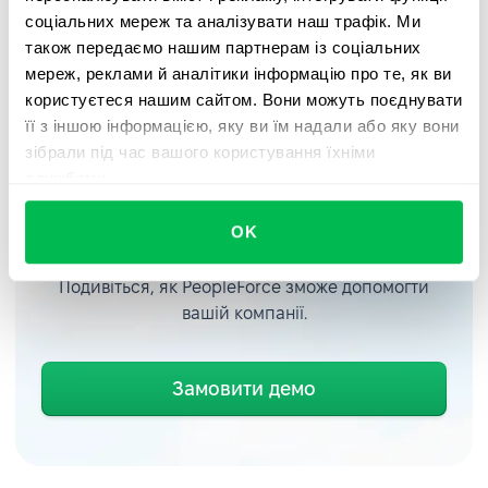
менеджера або до служби підтримки PeopleForce.
соціальних мереж та аналізувати наш трафік. Ми
Дізнайтеся більше про релізи
на нашому офіційному
також передаємо нашим партнерам із соціальних
блозі
.
мереж, реклами й аналітики інформацію про те, як ви
користуєтеся нашим сайтом. Вони можуть поєднувати
її з іншою інформацією, яку ви їм надали або яку вони
зібрали під час вашого користування їхніми
службами.
Замовляйте демо
безкоштовно
OK
Подивіться, як PeopleForce зможе допомогти
вашій компанії.
Замовити демо