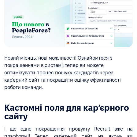
Новий місяць, нові можливості! Ознайомтеся з
покращеннями в системі: тепер ви можете
оптимізувати процес пошуку кандидатів через
кар'єрний сайт та покращити оцінку ефективності
роботи команди.
Кастомні поля для карʼєрного
сайту
І ще одне покращення продукту Recruit вже на
платформі! Тепер кар'єрний сайт, на якому ви