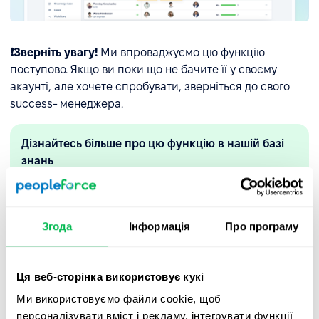
❗Зверніть увагу!
Ми впроваджуємо цю функцію
поступово. Якщо ви поки що не бачите її у своєму
акаунті, але хочете спробувати, зверніться до свого
success- менеджера.
Дізнайтесь більше про цю функцію в нашій базі
знань
Дізнатись більше
Згода
Інформація
Про програму
Читайте більше про інші вдосконалення платформи в
нашій
базі знань PeopleForce
.
Ця веб-сторінка використовує кукі
Якщо у вас виникнуть додаткові запитання про нові
Ми використовуємо файли cookie, щоб
функції, звертайтеся безпосередньо до вашого
персоналізувати вміст і рекламу, інтегрувати функції