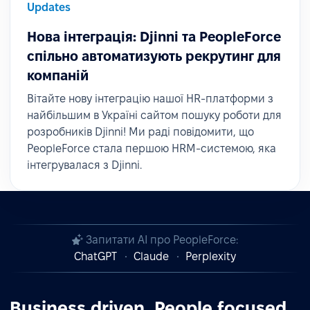
Updates
Нова інтеграція: Djinni та PeopleForce
спільно автоматизують рекрутинг для
компаній
Вітайте нову інтеграцію нашої HR-платформи з
найбільшим в Україні сайтом пошуку роботи для
розробників Djinni! Ми раді повідомити, що
PeopleForce стала першою HRM-системою, яка
інтегрувалася з Djinni.
Запитати AI про PeopleForce:
ChatGPT
Claude
Perplexity
Business driven. People focused.