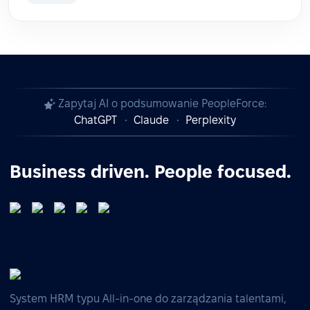
Zapytaj AI o podsumowanie PeopleForce:
ChatGPT
Claude
Perplexity
Business driven. People focused.
System HRM typu All-in-one do zarządzania talentami,