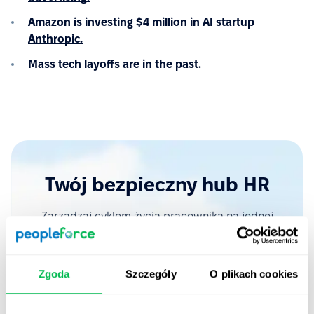
Amazon is investing $4 million in AI startup
Anthropic.
Mass tech layoffs are in the past.
Twój bezpieczny hub HR
Zarządzaj cyklem życia pracownika na jednej
intuicyjnej platformie – od pierwszego dnia po
sprawny offboarding. Zautomatyzuj powtarzalne
zadania i wyeliminuj błędy ręcznego
Zgoda
Szczegóły
O plikach cookies
przepisywania danych, zyskując czas na
budowanie relacji z zespołem.