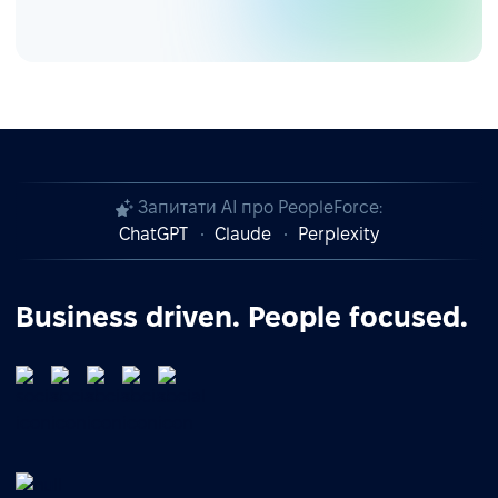
Запитати AI про PeopleForce:
ChatGPT
Claude
Perplexity
Business driven. People focused.