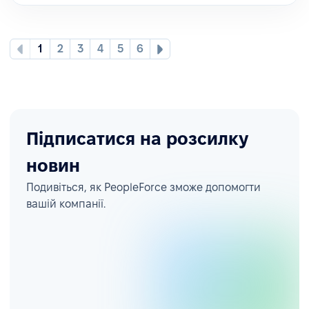
1
2
3
4
5
6
Підписатися на розсилку
новин
Подивіться, як PeopleForce зможе допомогти
вашій компанії.