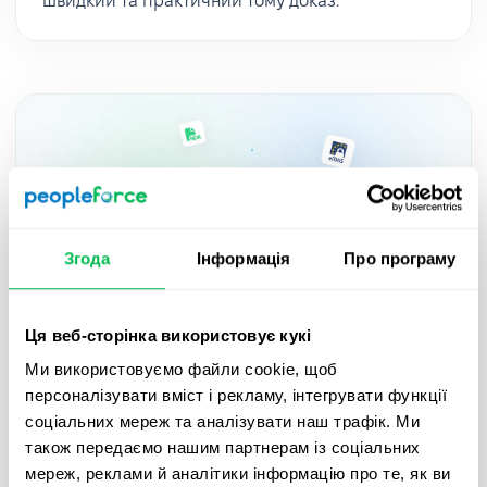
швидкий та практичний тому доказ.
Згода
Інформація
Про програму
Ця веб-сторінка використовує кукі
Updates
2025-05-27
Ми використовуємо файли cookie, щоб
персоналізувати вміст і рекламу, інтегрувати функції
Підписуйте документи з QES в
соціальних мереж та аналізувати наш трафік. Ми
PeopleForce завдяки новій інтеграції
також передаємо нашим партнерам із соціальних
Autenti – гайд
мереж, реклами й аналітики інформацію про те, як ви