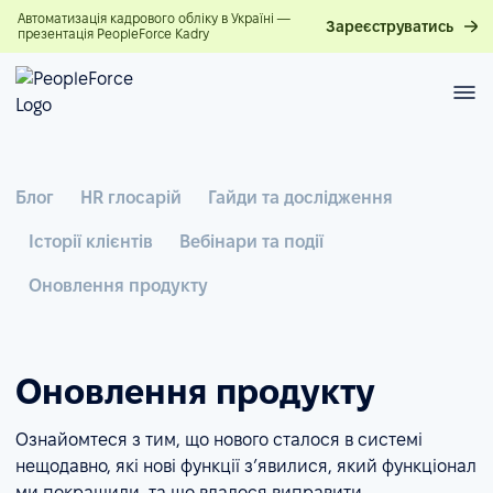
Автоматизація кадрового обліку в Україні —
Зареєструватись
презентація PeopleForce Kadry
Блог
HR глосарій
Гайди та дослідження
Історії клієнтів
Вебінари та події
Оновлення продукту
Оновлення продукту
Ознайомтеся з тим, що нового сталося в системі
нещодавно, які нові функції з’явилися, який функціонал
ми покращили, та що вдалося виправити.