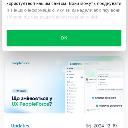
користуєтеся нашим сайтом. Вони можуть поєднувати
Для всіх клієнтів, які використовують
її з іншою інформацією, яку ви їм надали або яку вони
електронний підпис і хочуть прискорити і
зібрали під час вашого користування їхніми
спростити документообіг за допомогою
службами.
безшовної інтеграції з Autenti – ознайомтеся з
нашим гайдом.
OK
Updates
2024-12-19