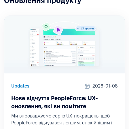
Оновлення продукту
Updates
2026-01-08
Нове відчуття PeopleForce: UX-
оновлення, які ви помітите
Ми впроваджуємо серію UX-покращень, щоб
PeopleForce відчувався легшим, спокійнішим і