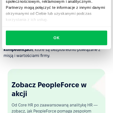
społecznościowym, reklamowym i analitycznym.
problemów i myślenie strategiczne.
Partnerzy mogą połączyć te informacje z innymi danymi
Zarządzanie:
Rozwój innych, delegowanie zadań i
otrzymanymi od Ciebie lub uzyskanymi podczas
osiąganie wyników.
korzystania z ich usług.
Wgląd w HR:
Najskuteczniejsze modele kompetencji są
oszczędne. Zamiast śledzić 30 różnych zachowań,
OK
najlepsze zespoły HR skupiają się na
5 do 7 kluczowych
kompetencjach
, które są bezpośrednio powiązane z
misją i wartościami firmy.
Zobacz PeopleForce w
akcji
Od Core HR po zaawansowaną analitykę HR —
zobacz, jak PeopleForce pomaga zespołom