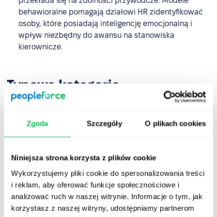
przekłada się na zdolności przywódcze. Modele
behawioralne pomagają działowi HR zidentyfikować
osoby, które posiadają inteligencję emocjonalną i
wpływ niezbędny do awansu na stanowiska
kierownicze.
Typowe kategorie
behawioralne
Większość modeli HR grupuje kompetencje w klastry, aby
Zgoda
Szczegóły
O plikach cookies
ułatwić zarządzanie nimi:
Indywidualne:
Inicjatywa, uczciwość i
Niniejsza strona korzysta z plików cookie
samodyscyplina.
Wykorzystujemy pliki cookie do spersonalizowania treści
Międzyludzkie:
Komunikacja, praca zespołowa i
i reklam, aby oferować funkcje społecznościowe i
empatia.
analizować ruch w naszej witrynie. Informacje o tym, jak
korzystasz z naszej witryny, udostępniamy partnerom
Analityczne:
Podejmowanie decyzji, rozwiązywanie