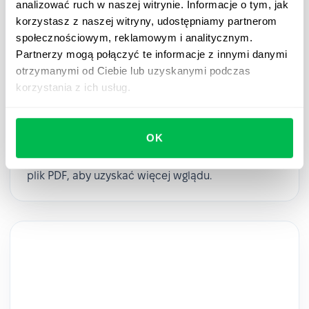
analizować ruch w naszej witrynie. Informacje o tym, jak
korzystasz z naszej witryny, udostępniamy partnerom
społecznościowym, reklamowym i analitycznym.
Partnerzy mogą połączyć te informacje z innymi danymi
otrzymanymi od Ciebie lub uzyskanymi podczas
Szablon PDF: 10 typów workflow HR,
korzystania z ich usług.
które warto wdrożyć w firmie.
Odkryj dlaczego priorytetem jest automatyzacja
OK
przepływów pracy, aby zwiększyć ogólną
wydajność firmy w erze cyfrowej – pobierz nasz
plik PDF, aby uzyskać więcej wglądu.