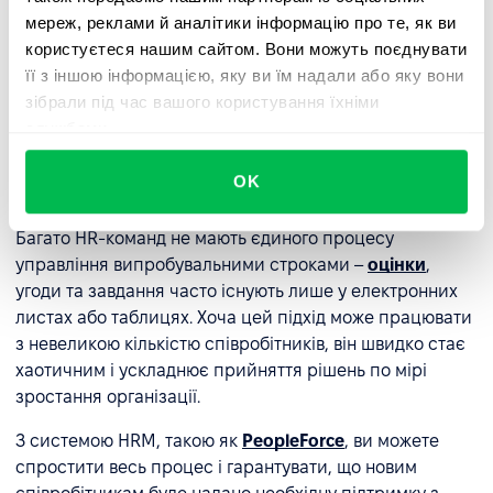
Інформацію про наступні кроки слід передавати чітко і
мереж, реклами й аналітики інформацію про те, як ви
зрозуміло, а також документувати у письмовій формі,
користуєтеся нашим сайтом. Вони можуть поєднувати
особливо у випадках продовження або припинення.
її з іншою інформацією, яку ви їм надали або яку вони
зібрали під час вашого користування їхніми
Як спростити керування
службами.
випробувальним терміном за
OK
допомогою системи HRM?
Багато HR-команд не мають єдиного процесу
управління випробувальними строками –
оцінки
,
угоди та завдання часто існують лише у електронних
листах або таблицях. Хоча цей підхід може працювати
з невеликою кількістю співробітників, він швидко стає
хаотичним і ускладнює прийняття рішень по мірі
зростання організації.
З системою HRM, такою як
PeopleForce
, ви можете
спростити весь процес і гарантувати, що новим