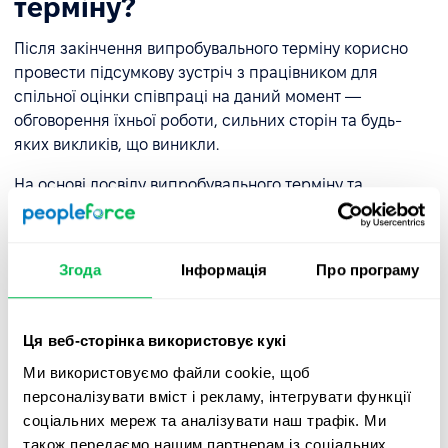
терміну?
Після закінчення випробувального терміну корисно
провести підсумкову зустріч з працівником для
спільної оцінки співпраці на даний момент —
обговорення їхньої роботи, сильних сторін та будь-
яких викликів, що виникли.
На основі досвіду випробувального терміну та
підсумкової розмови роботодавець може:
Продовжити працевлаштування
– зазвичай
Згода
Інформація
Про програму
шляхом підписання нового контракту.
Звільнити з роботи
– якщо працівник не відповідає
очікуванням.
Ця веб-сторінка використовує кукі
Ми використовуємо файли cookie, щоб
Продовжити испытальний термін
– лише якщо це
персоналізувати вміст і рекламу, інтегрувати функції
дозволено законом.
соціальних мереж та аналізувати наш трафік. Ми
також передаємо нашим партнерам із соціальних