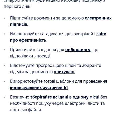
співробітникам буде надано необхідну підтримку з
першого дня:
Підписуйте документи за допомогою
електронних
підписів
.
Налаштовуйте нагадування для зустрічей і
звіти
про ефективність
.
Призначайте завдання для
онбордингу
, що
відповідають посаді.
Відстежуйте прогрес щодо цілей та збирайте
відгуки за допомогою
опитувань
.
Використовуйте готові шаблони для проведення
індивідуальних зустрічей 1:1
.
Безпечно
зберігайте всі дані в одному місці
без
необхідності пошуку через електронні листи та
локальні файли.