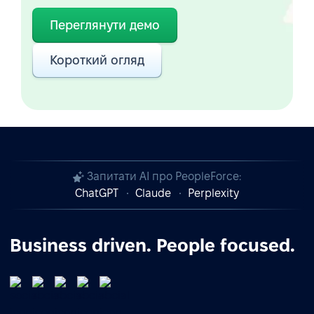
Переглянути демо
Короткий огляд
Запитати AI про PeopleForce:
ChatGPT
Claude
Perplexity
Business driven. People focused.