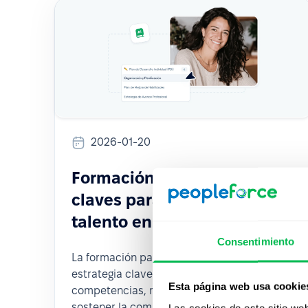
2026-01-20
Formación para el trabajo:
claves para potenciar el
talento en tu empresa
Consentimiento
La formación para el trabajo es una
estrategia clave para desarrollar
Esta página web usa cookie
competencias, mejorar el desempeño y
sostener la competitividad de las
Las cookies de este sitio we