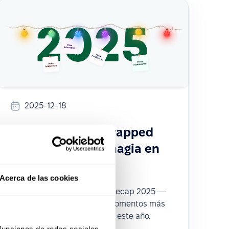
2025-12-18
🎉 PeopleForce Wrapped
2025: un año de magia en
RR. HH.
Acerca de las cookies
Comienza con el Showreel Recap 2025 —
un resumen rápido de los momentos más
destacados de PeopleForce este año.
 funciones de redes sociales