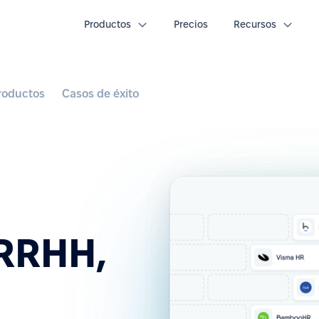
Productos
Precios
Recursos
roductos
Casos de éxito
 RRHH,