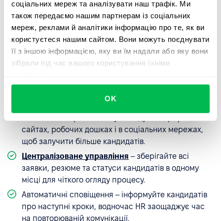
соціальних мереж та аналізувати наш трафік. Ми
Закриття вакансій без затримок — це виклик, але HR-
також передаємо нашим партнерам із соціальних
системи, такі як
PeopleForce
, надають інструменти, які
мереж, реклами й аналітики інформацію про те, як ви
це спрощують:
користуєтеся нашим сайтом. Вони можуть поєднувати
її з іншою інформацією, яку ви їм надали або яку вони
Шаблони оголошень про роботу
– готові анонси,
зібрали під час вашого користування їхніми
які можна адаптувати під конкретні ролі, що
службами.
зберігає час і забезпечує послідовність
повідомлень.
OK
Мульти-публікація
– одночасно публікуйте
оголошення про вакантну посаду на кар'єрних
сайтах, робочих дошках і в соціальних мережах,
щоб залучити більше кандидатів.
Централізоване управління
– зберігайте всі
заявки, резюме та статуси кандидатів в одному
місці для чіткого огляду процесу.
Автоматичні сповіщення – інформуйте кандидатів
про наступні кроки, водночас HR заощаджує час
на повторюваній комунікації.