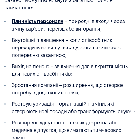
Вакансії можуть виникнути з багатьох причин,
найчастіше:
Плинність персоналу
– природні відходи через
зміну кар’єри, переїзд або вигорання;
Внутрішні підвищення – коли співробітник
переходить на вищу посаду, залишаючи свою
попередню вакантною;
Вихід на пенсію – звільнення для відкриття місць
для нових співробітників;
Зростання компанії – розширення, що створює
потребу в додаткових ролях;
Реструктуризація – організаційні зміни, які
створюють нові посади або трансформують існуючі;
Розширені відсутності – такі як декретна або
медична відпустка, що вимагають тимчасових
замін.