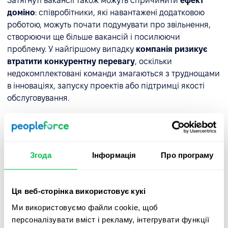
Затягнуті вакансії також можуть спричинити
ефект
доміно
: співробітники, які навантажені додатковою
роботою, можуть почати подумувати про звільнення,
створюючи ще більше вакансій і посилюючи
проблему. У найгіршому випадку
компанія ризикує
втратити конкурентну перевагу
, оскільки
недокомплектовані команди змагаються з труднощами
в інноваціях, запуску проектів або підтримці якості
обслуговування.
Ефективне управління вакансіями вимагає
балансування швидкого найму з підтримкою
працівників, які тимчасово виконують додаткові
обов'язки.
Згода
Інформація
Про програму
Як платформи HR
Ця веб-сторінка використовує кукі
допомагають керувати
Ми використовуємо файли cookie, щоб
вакансіями?
персоналізувати вміст і рекламу, інтегрувати функції