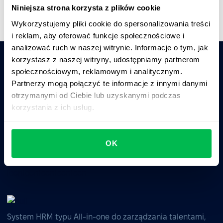
Niniejsza strona korzysta z plików cookie
Wykorzystujemy pliki cookie do spersonalizowania treści
i reklam, aby oferować funkcje społecznościowe i
analizować ruch w naszej witrynie. Informacje o tym, jak
korzystasz z naszej witryny, udostępniamy partnerom
społecznościowym, reklamowym i analitycznym.
Zapytaj AI o podsumowanie PeopleForce:
Partnerzy mogą połączyć te informacje z innymi danymi
ChatGPT
Claude
Perplexity
otrzymanymi od Ciebie lub uzyskanymi podczas
korzystania z ich usług.
Business driven. People focused.
OK
System HRM typu All-in-one do zarządzania talentami,