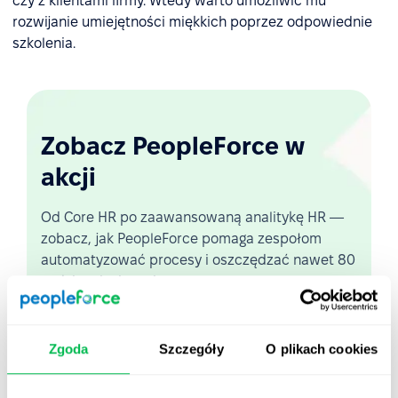
czy z klientami firmy. Wtedy warto umożliwić mu
rozwijanie umiejętności miękkich poprzez odpowiednie
szkolenia.
Zobacz PeopleForce w
akcji
Od Core HR po zaawansowaną analitykę HR —
zobacz, jak PeopleForce pomaga zespołom
automatyzować procesy i oszczędzać nawet 80
godzin miesięcznie.
Zobacz demo na żywo
Zgoda
Szczegóły
O plikach cookies
Krótki przegląd platformy