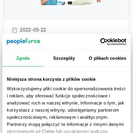
2022-05-22
Onboarding pracownika – 10
wskazówek, jak sprawić, aby był
Zgoda
Szczegóły
O plikach cookies
skuteczny
Poznaj 10 naszych wskazówek, jak sprawić, aby
Niniejsza strona korzysta z plików cookie
przebiegał w sposób skuteczny i
Wykorzystujemy pliki cookie do spersonalizowania treści
satysfakcjonujący dla obu stron umowy.
i reklam, aby oferować funkcje społecznościowe i
analizować ruch w naszej witrynie. Informacje o tym, jak
How to
korzystasz z naszej witryny, udostępniamy partnerom
społecznościowym, reklamowym i analitycznym.
Partnerzy mogą połączyć te informacje z innymi danymi
otrzymanymi od Ciebie lub uzyskanymi podczas