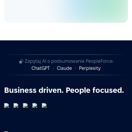
Zapytaj AI o podsumowanie PeopleForce:
ChatGPT
Claude
Perplexity
Business driven. People focused.